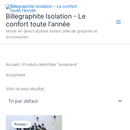
Aller
au
Billegraphite Isolation - Le
contenu
confort toute l'année
Vente en direct d’usine isolant bille de graphite et
accessoires
Accueil
/ Produits identifiés “isosphere”
isosphere
Voici le seul résultat
Le
Le
prix
prix
Promo !
initial
actuel