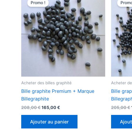
prix
prix
Promo !
Promo
initial
actuel
était :
est :
208,00 €.
165,00 €.
Acheter des billes graphité
Acheter des
Bille graphite Premium + Marque
Bille gr
Billegraphite
Billegrap
208,00
€
165,00
€
205,00
€
Ajouter au panier
Ajout