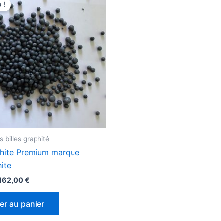
prix
prix
 !
initial
actuel
était :
est :
205,00 €.
162,00 €.
 billes graphité
aphite Premium marque
hite
162,00
€
er au panier